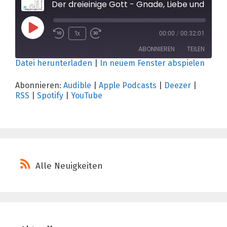
Der dreieinige Gott - Gnade, Liebe und Gemeinschaft (Paul Nogossek)
Play
1x
00:00
/
00:32:01
Episode
ABONNIEREN
TEILEN
Datei herunterladen
|
In neuem Fenster abspielen
TEILEN
Audible
Apple Podcasts
Abonnieren:
Audible
|
Apple Podcasts
|
Deezer
|
RSS
|
Spotify
|
YouTube
Deezer
RSS
LINK
Spotify
YouTube
EMBED
RSS FEED
Alle Neuigkeiten