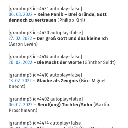
[grandmp3 id=4431 autoplay=false]
06. 03. 2022
–
Keine Panik – Drei Gründe, Gott
dennoch zu vertrauen
(Philipp Kiril)
[grandmp3 id=4420 autoplay=false]
27. 02. 2022
–
Der groß Gott und das kleine Ich
(Aaron Lewin)
[grandmp3 id=4414 autoplay=false]
20. 02. 2022
–
Die Macht der Worte
(Günther Seidt)
[grandmp3 id=4410 autoplay=false]
13. 02. 2022
–
Glaube als Zeugnis
(Birol Miguel
Knecht)
[grandmp3 id=4402 autoplay=false]
06. 02. 2022
–
Beruf(ung) Tochter/Sohn
(Martin
Proschmann)
[grandmp3 id=4474 autoplay=false]