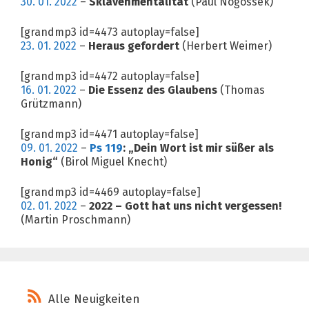
30. 01. 2022
–
Sklavenmentalität
(Paul Nogossek)
[grandmp3 id=4473 autoplay=false]
23. 01. 2022
–
Heraus gefordert
(Herbert Weimer)
[grandmp3 id=4472 autoplay=false]
16. 01. 2022
–
Die Essenz des Glaubens
(Thomas
Grützmann)
[grandmp3 id=4471 autoplay=false]
09. 01. 2022
–
Ps 119
: „Dein Wort ist mir süßer als
Honig“
(Birol Miguel Knecht)
[grandmp3 id=4469 autoplay=false]
02. 01. 2022
–
2022 – Gott hat uns nicht vergessen!
(Martin Proschmann)
Alle Neuigkeiten