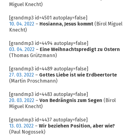
Miguel Knecht)
[grandmp3 id=4501 autoplay=false]
10. 04. 2022
–
Hosianna, Jesus kommt
(Birol Miguel
Knecht)
[grandmp3 id=4494 autoplay=false]
03. 04. 2022
–
Eine Weihnachtspredigt zu Ostern
(Thomas Grützmann)
[grandmp3 id=4489 autoplay=false]
27. 03. 2022
–
Gottes Liebe ist wie Erdbeertorte
(Martin Proschmann)
[grandmp3 id=4483 autoplay=false]
20. 03. 2022
–
Von Bedrängnis zum Segen
(Birol
Miguel Knecht)
[grandmp3 id=4437 autoplay=false]
13. 03. 2022
–
Wir beziehen Position, aber wie?
(Paul Nogossek)